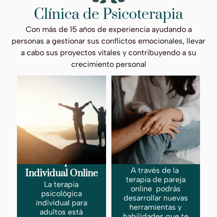
Clínica de Psicoterapia
Con más de 15 años de experiencia ayudando a
personas a gestionar sus conflictos emocionales, llevar
a cabo sus proyectos vitales y contribuyendo a su
crecimiento personal
Terapia de Pareja
Online
Terapia
A través de la
Individual Online
terapia de pareja
La terapia
online podrás
psicológica
desarrollar nuevas
individual para
herramientas y
adultos está
habilidades que te