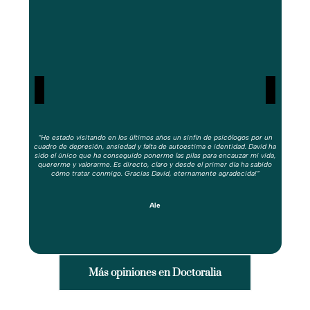
“
recu
y cu
“He estado visitando en los últimos años un sinfín de psicólogos por un
g
cuadro de depresión, ansiedad y falta de autoestima e identidad. David ha
emoc
sido el único que ha conseguido ponerme las pilas para encauzar mi vida,
a e
quererme y valorarme. Es directo, claro y desde el primer día ha sabido
cómo tratar conmigo. Gracias David, eternamente agradecida!”
Ale
Más opiniones en Doctoralia