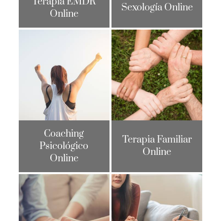
Terapia EMDR
Sexología Online
Online
Coaching
Terapia Familiar
Psicológico
Online
Online