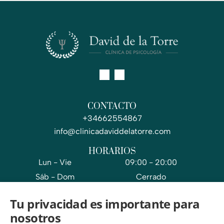
CONTACTO
+34662554867
info@clinicadaviddelatorre.com
HORARIOS
Lun - Vie
09:00
-
20:00
Sáb - Dom
Cerrado
Tu privacidad es importante para
PÁGINAS LEGALES
Aviso legal
nosotros