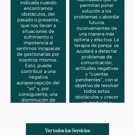
indicada cuando
permitan poner
encontramos
solución a los
obstáculos, del
problemas y abordar
pasado o presente,
futuros
que nos llevan a
inconvenientes de
situaciones de
una manera más
sufrimiento o
óptima y efectiva. La
impotencia al
terapia de pareja os
sentirnos incapaces
ayudará a detectar
de gestionarlas por
problemas de
nosotros mismos.
comunicación,
Esto, puede
actitudes negativas
contribuir a una
y “cuentas
negativa
pendientes”, con el
autopercepción del
objetivo de resolver
“yo” y, por
todos estos
consiguiente, una
obstáculos y crecer
disminución de
en madurez y
nuestra autoestima
respeto dentro de la
Ver más
relación
Ver todos los Servicios